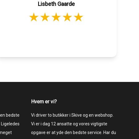
Lisbeth Gaarde
Hvem er vi?
 den bedste
Vi driver to butikker i Skive og en webshop.
 Ligeledes
Vi er i dag 12 ansatte og vores vigtigste
 meget
opgave er at yde den bedste service. Har du