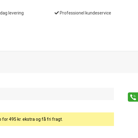
 dag levering
Professionel kundeservice
b for
495
kr. ekstra og få fri fragt.