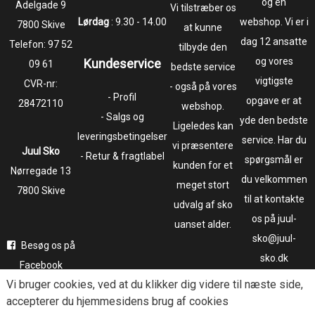
og en
​​​​​​​Adelgade 9
Vi tilstræber os
Lørdag
: 9.30 - 14.00
webshop. Vi er i
7800 Skive
at kunne
dag 12 ansatte
Telefon:
97 52
tilbyde den
og vores
Kundeservice
09 61
bedste service
vigtigste
CVR-nr:
- også på vores
- Profil
opgave er at
28472110
webshop.
- Salgs og
yde den bedste
Ligeledes kan
leveringsbetingelser
service. Har du
vi præsentere
Juul Sko
- Retur & fragtlabel
spørgsmål er
kunden for et
​​​​​​​Nørregade 13
du velkommen
meget stort
7800 Skive
til at kontakte
udvalg af sko
os på juul-
uanset alder.
sko@juul-
Besøg os på
sko.dk
Facebook
Vi bruger
cookies
, ved at du klikker dig videre til næste side,
Følg os på
accepterer du hjemmesidens brug af cookies
Instagram