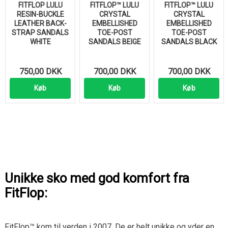
FITFLOP LULU
FITFLOP™ LULU
FITFLOP™ LULU
RESIN-BUCKLE
CRYSTAL
CRYSTAL
LEATHER BACK-
EMBELLISHED
EMBELLISHED
STRAP SANDALS
TOE-POST
TOE-POST
WHITE
SANDALS BEIGE
SANDALS BLACK
750,00 DKK
700,00 DKK
700,00 DKK
Køb
Køb
Køb
Unikke sko med god komfort fra
FitFlop:
FitFlop™ kom til verden i 2007. De er helt unikke og yder en