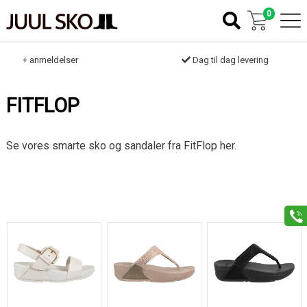
0
k
+ anmeldelser
Dag til dag levering
FITFLOP
Se vores smarte sko og sandaler fra FitFlop her.