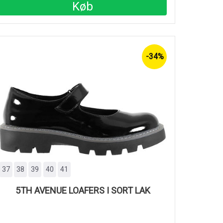
Køb
-34%
37
38
39
40
41
5TH AVENUE LOAFERS I SORT LAK