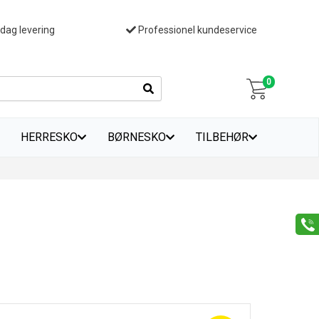
 dag levering
Professionel kundeservice
0
HERRESKO
BØRNESKO
TILBEHØR