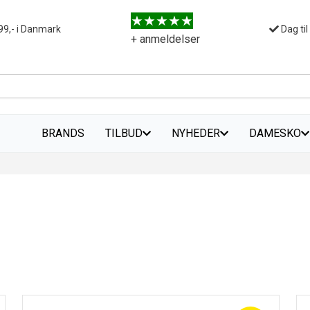
99,- i Danmark
Dag til
+ anmeldelser
BRANDS
TILBUD
NYHEDER
DAMESKO