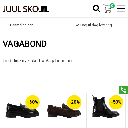
0
k
+ anmeldelser
Dag til dag levering
VAGABOND
Find dine nye sko fra Vagabond her.
-30%
-20%
-50%