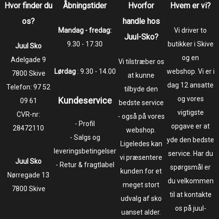
Hvor finder du
Åbningstider
Hvorfor
Hvem er vi?
os?
handle hos
Mandag - fredag:
Vi driver to
Juul-Sko?
9.30 - 17.30
butikker i Skive
Juul Sko
og en
​​​​​​​Adelgade 9
Vi tilstræber os
Lørdag
: 9.30 - 14.00
webshop. Vi er i
7800 Skive
at kunne
dag 12 ansatte
Telefon:
97 52
tilbyde den
og vores
Kundeservice
09 61
bedste service
vigtigste
CVR-nr:
- også på vores
- Profil
opgave er at
28472110
webshop.
- Salgs og
yde den bedste
Ligeledes kan
leveringsbetingelser
service. Har du
vi præsentere
Juul Sko
- Retur & fragtlabel
spørgsmål er
kunden for et
​​​​​​​Nørregade 13
du velkommen
meget stort
7800 Skive
til at kontakte
udvalg af sko
os på juul-
uanset alder.