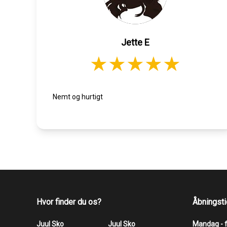
Jette E
Nemt og hurtigt
Hvor finder du os?
Åbningsti
Juul Sko
Juul Sko
Mandag - 