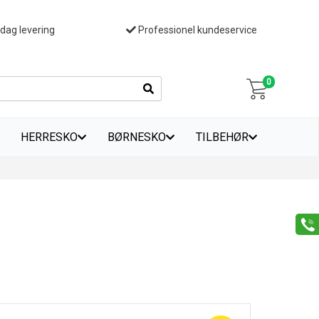
 dag levering
Professionel kundeservice
0
HERRESKO
BØRNESKO
TILBEHØR