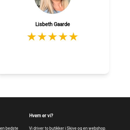
Lisbeth Gaarde
Hvem er vi?
 den bedste
Vi driver to butikker i Skive og en webshop.