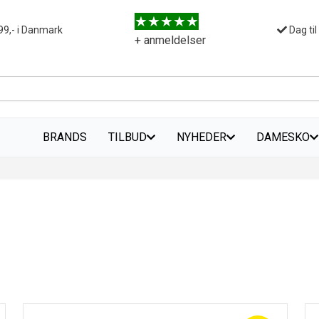
99,- i Danmark
Dag til
+ anmeldelser
BRANDS
TILBUD
NYHEDER
DAMESKO