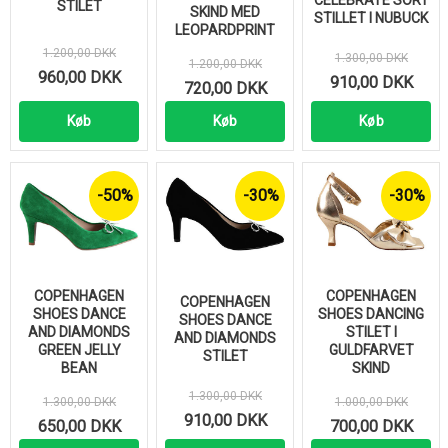
CELEBRATE SORT
STILET
SKIND MED
STILLET I NUBUCK
LEOPARDPRINT
1.200,00 DKK
1.300,00 DKK
1.200,00 DKK
960,00 DKK
910,00 DKK
720,00 DKK
Køb
Køb
Køb
-50%
-30%
-30%
COPENHAGEN
COPENHAGEN
COPENHAGEN
SHOES DANCE
SHOES DANCING
SHOES DANCE
AND DIAMONDS
STILET I
AND DIAMONDS
GREEN JELLY
GULDFARVET
STILET
BEAN
SKIND
1.300,00 DKK
1.300,00 DKK
1.000,00 DKK
910,00 DKK
650,00 DKK
700,00 DKK