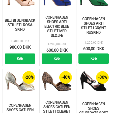
COPENHAGEN
COPENHAGEN
BILLI BI SLINGBACK
SHOES ARTI
SHOES ARTI
STILLET I ROSA
ELECTRIC BLUE
STILET I GRØNT
SKIND
STILET MED
RUSKIND
SLØJFE
1.400,00 DKK
1.200,00 DKK
1.200,00 DKK
980,00 DKK
600,00 DKK
600,00 DKK
Køb
Køb
Køb
-20%
-40%
-30%
COPENHAGEN
COPENHAGEN
COPENHAGEN
SHOES CATLEEN
SHOES
SHOES CATLEEN
STILET I OLIERET