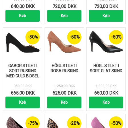
640,00 DKK
720,00 DKK
720,00 DKK
Køb
Køb
Køb
-30%
-50%
-50%
GABOR STILET I
HÖGL STILET I
HÖGL STILET I
SORT RUSKIND
ROSA RUSKIND
SORT GLAT SKIND
MED GULD BIDSEL
950,00 DKK
1.250,00 DKK
1.300,00 DKK
665,00 DKK
625,00 DKK
650,00 DKK
Køb
Køb
Køb
-75%
-20%
-50%