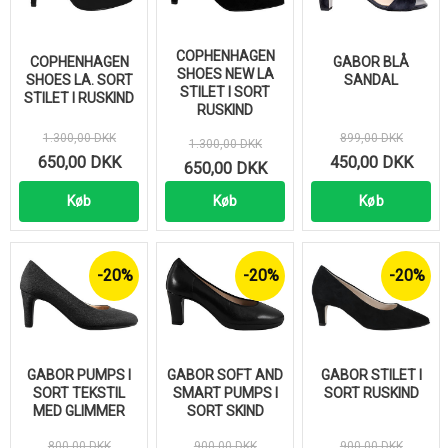
COPHENHAGEN
COPHENHAGEN
GABOR BLÅ
SHOES NEW LA
SHOES LA. SORT
SANDAL
STILET I SORT
STILET I RUSKIND
RUSKIND
1.300,00 DKK
899,00 DKK
1.300,00 DKK
650,00 DKK
450,00 DKK
650,00 DKK
Køb
Køb
Køb
-20%
-20%
-20%
GABOR PUMPS I
GABOR SOFT AND
GABOR STILET I
SORT TEKSTIL
SMART PUMPS I
SORT RUSKIND
MED GLIMMER
SORT SKIND
800,00 DKK
900,00 DKK
900,00 DKK