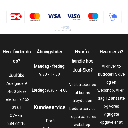
Hvor finder du
Åbningstider
Hvorfor
Hvem er vi?
os?
handle hos
Mandag - fredag:
Vi driver to
Juul-Sko?
9.30 - 17.30
butikker i Skive
Juul Sko
og en
​​​​​​​Adelgade 9
Vi tilstræber os
Lørdag
: 9.30 - 14.00
webshop. Vi er i
7800 Skive
at kunne
dag 12 ansatte
Telefon:
97 52
tilbyde den
og vores
Kundeservice
09 61
bedste service
vigtigste
CVR-nr:
- også på vores
- Profil
opgave er at
28472110
webshop.