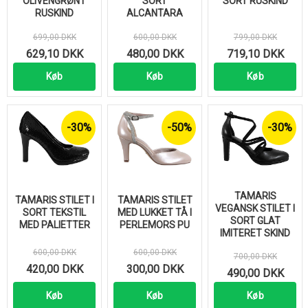
OLIVENGRØNT
SORT
SORT RUSKIND
RUSKIND
ALCANTARA
699,00 DKK
600,00 DKK
799,00 DKK
629,10 DKK
480,00 DKK
719,10 DKK
Køb
Køb
Køb
-30%
-50%
-30%
TAMARIS
TAMARIS STILET I
TAMARIS STILET
VEGANSK STILET I
SORT TEKSTIL
MED LUKKET TÅ I
SORT GLAT
MED PALIETTER
PERLEMORS PU
IMITERET SKIND
600,00 DKK
600,00 DKK
700,00 DKK
420,00 DKK
300,00 DKK
490,00 DKK
Køb
Køb
Køb