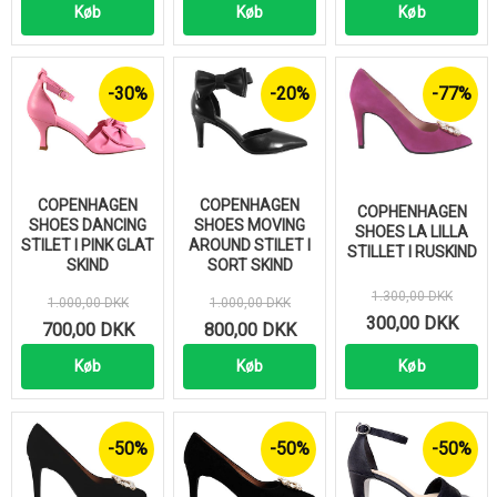
Køb
Køb
Køb
-30%
-20%
-77%
COPENHAGEN
COPENHAGEN
COPHENHAGEN
SHOES DANCING
SHOES MOVING
SHOES LA LILLA
STILET I PINK GLAT
AROUND STILET I
STILLET I RUSKIND
SKIND
SORT SKIND
1.300,00 DKK
1.000,00 DKK
1.000,00 DKK
300,00 DKK
700,00 DKK
800,00 DKK
Køb
Køb
Køb
-50%
-50%
-50%