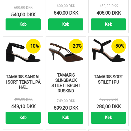
600,00 DKK
450,00 DKK
600,00 DKK
540,00 DKK
405,00 DKK
540,00 DKK
Køb
Køb
Køb
-10%
-20%
-30%
TAMARIS
TAMARIS SANDAL
TAMARIS SORT
SLINGBACK
I SORT TEKSTIL PÅ
STILET I PU
STILET I BRUNT
HÆL
RUSKIND
499,00 DKK
400,00 DKK
749,00 DKK
449,10 DKK
280,00 DKK
599,20 DKK
Køb
Køb
Køb