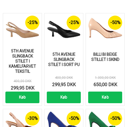
-25%
-25%
-50%
5TH AVENUE
5TH AVENUE
BILLI BI BEIGE
SLINGBACK
SLINGBACK
STILLET I SKIND
STILET I
STILET I SORT PU
KAMELFARVET
TEKSTIL
400,00 DKK
1.300,00 DKK
400,00 DKK
299,95 DKK
650,00 DKK
299,95 DKK
Køb
Køb
Køb
-30%
-50%
-50%