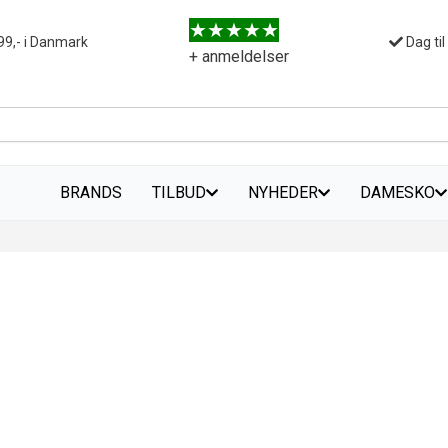
99,- i Danmark
Dag til
+ anmeldelser
BRANDS
TILBUD
NYHEDER
DAMESKO