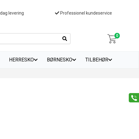
 dag levering
Professionel kundeservice
0
HERRESKO
BØRNESKO
TILBEHØR