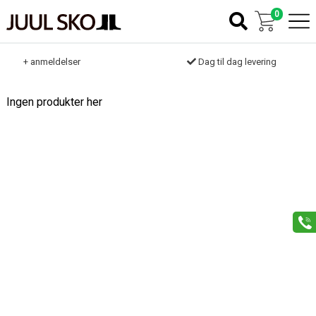
0
k
+ anmeldelser
Dag til dag levering
Ingen produkter her