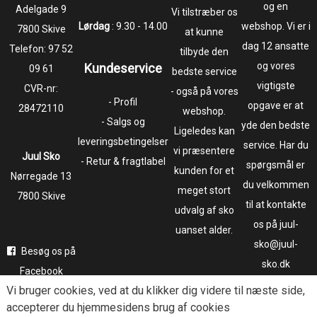
og en
​​​​​​​Adelgade 9
Vi tilstræber os
Lørdag
: 9.30 - 14.00
webshop. Vi er i
7800 Skive
at kunne
dag 12 ansatte
Telefon:
97 52
tilbyde den
og vores
Kundeservice
09 61
bedste service
vigtigste
CVR-nr:
- også på vores
- Profil
opgave er at
28472110
webshop.
- Salgs og
yde den bedste
Ligeledes kan
leveringsbetingelser
service. Har du
vi præsentere
Juul Sko
- Retur & fragtlabel
spørgsmål er
kunden for et
​​​​​​​Nørregade 13
du velkommen
meget stort
7800 Skive
til at kontakte
udvalg af sko
os på juul-
uanset alder.
sko@juul-
Besøg os på
sko.dk
Facebook
Vi bruger
cookies
, ved at du klikker dig videre til næste side,
Følg os på
accepterer du hjemmesidens brug af cookies