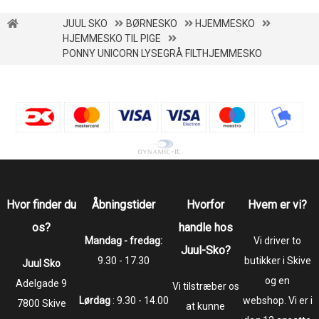
JUUL SKO
BØRNESKO
HJEMMESKO
HJEMMESKO TIL PIGE
PONNY UNICORN LYSEGRÅ FILTHJEMMESKO
Hvor finder du
Åbningstider
Hvorfor
Hvem er vi?
os?
handle hos
Mandag - fredag:
Vi driver to
Juul-Sko?
9.30 - 17.30
butikker i Skive
Juul Sko
og en
​​​​​​​Adelgade 9
Vi tilstræber os
Lørdag
: 9.30 - 14.00
webshop. Vi er i
7800 Skive
at kunne