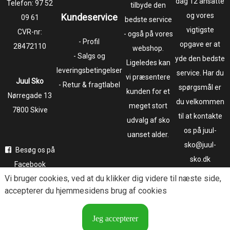
dag 12 ansatte
Telefon:
97 52
tilbyde den
og vores
Kundeservice
09 61
bedste service
vigtigste
CVR-nr:
- også på vores
- Profil
opgave er at
28472110
webshop.
- Salgs og
yde den bedste
Ligeledes kan
leveringsbetingelser
service. Har du
vi præsentere
Juul Sko
- Retur & fragtlabel
spørgsmål er
kunden for et
​​​​​​​Nørregade 13
du velkommen
meget stort
7800 Skive
til at kontakte
udvalg af sko
os på juul-
uanset alder.
sko@juul-
Besøg os på
sko.dk
Facebook
Vi bruger
cookies
, ved at du klikker dig videre til næste side,
Følg os på
accepterer du hjemmesidens brug af cookies
Instagram
Jeg accepterer