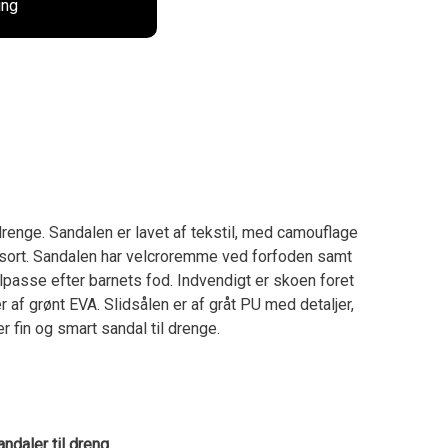
ing
drenge. Sandalen er lavet af tekstil, med camouflage
g sort. Sandalen har velcroremme ved forfoden samt
tilpasse efter barnets fod. Indvendigt er skoen foret
 af grønt EVA. Slidsålen er af gråt PU med detaljer,
 fin og smart sandal til drenge.
ndaler til dreng