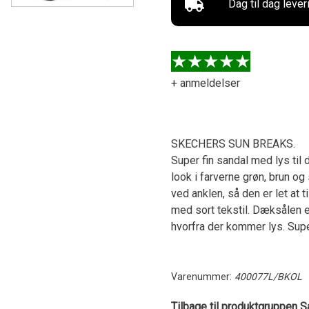
Dag til dag lever
+ anmeldelser
SKECHERS SUN BREAKS.
Super fin sandal med lys til 
look i farverne grøn, brun o
ved anklen, så den er let at 
med sort tekstil. Dæksålen er
hvorfra der kommer lys. Super
Varenummer:
400077L/BKOL
Tilbage til produktgruppen Sa