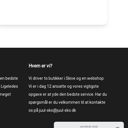
Hvem er vi?
 den bedste
Vi driver to butikker i Skive og en webshop.
 Ligeledes
Vi er i dag 12 ansatte og vores vigtigste
 meget
opgave er at yde den bedste service. Har du
spørgsmål er du velkommen til at kontakte
os på juul-sko@juul-sko.dk