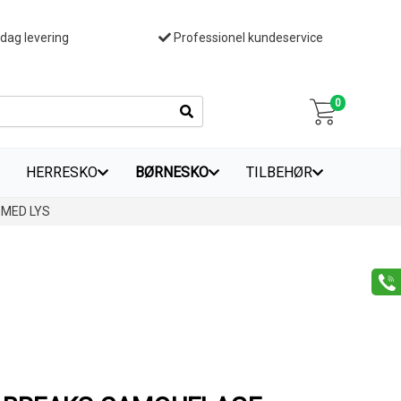
 dag levering
Professionel kundeservice
0
HERRESKO
BØRNESKO
TILBEHØR
MED LYS