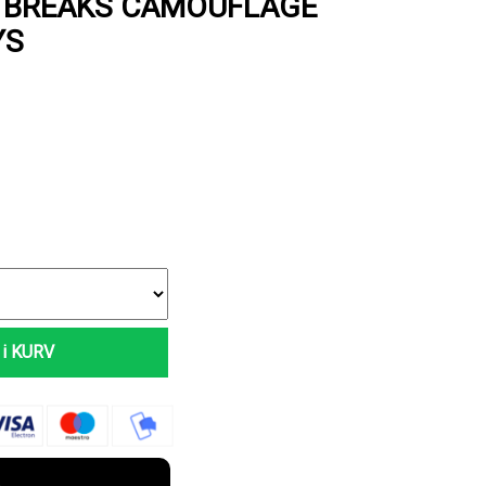
 BREAKS CAMOUFLAGE
YS
i KURV