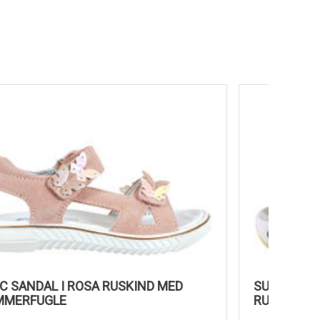
IMAC SANDAL I ROSA RUSKIND MED
SUPERFI
SOMMERFUGLE
RUSKIN