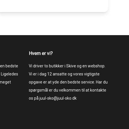
Hvem er vi?
 den bedste
Vi driver to butikker i Skive og en webshop.
 Ligeledes
Vi er i dag 12 ansatte og vores vigtigste
 meget
opgave er at yde den bedste service. Har du
spørgsmål er du velkommen til at kontakte
os på juul-sko@juul-sko.dk