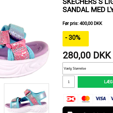
SKECHERS S L
SANDAL MED L
Før pris: 400,00 DKK
- 30%
280,00
DKK
LÆG 