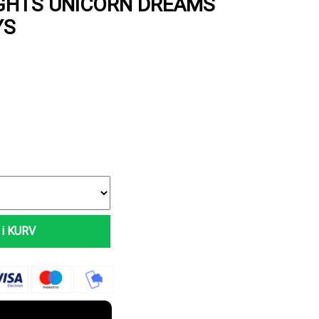
IGHTS UNICORN DREAMS
YS
i KURV