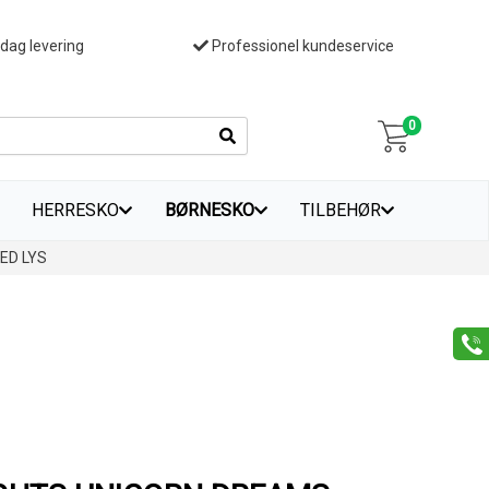
 dag levering
Professionel kundeservice
0
HERRESKO
BØRNESKO
TILBEHØR
ED LYS