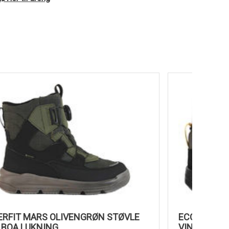
SUPERFIT MARS OLIVENGRØN STØVLE
ECCO U
MED BOA LUKNING
VINTERS