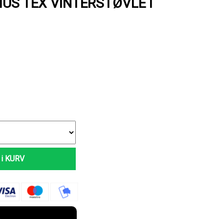
US TEX VINTERSTØVLE I
i KURV