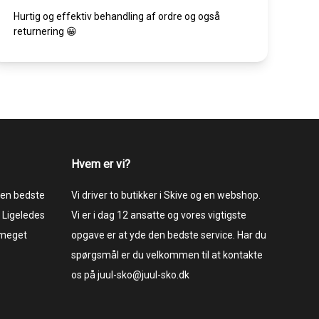
Hurtig og effektiv behandling af ordre og også
returnering 😀
Hvem er vi?
 den bedste
Vi driver to butikker i Skive og en webshop.
 Ligeledes
Vi er i dag 12 ansatte og vores vigtigste
 meget
opgave er at yde den bedste service. Har du
spørgsmål er du velkommen til at kontakte
os på juul-sko@juul-sko.dk