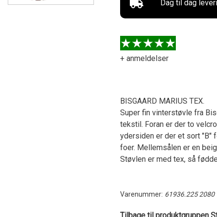
Dag til dag lever
+ anmeldelser
BISGAARD MARIUS TEX.
Super fin vinterstøvle fra Bis
tekstil. Foran er der to velc
ydersiden er der et sort "B" 
foer. Mellemsålen er en beig
Støvlen er med tex, så fødde
Varenummer:
61936.225 2080
Tilbage til produktgruppen St