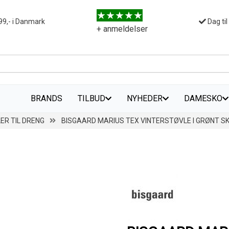
99,- i Danmark
Dag til
+ anmeldelser
BRANDS
TILBUD
NYHEDER
DAMESKO
ER TIL DRENG
BISGAARD MARIUS TEX VINTERSTØVLE I GRØNT SK