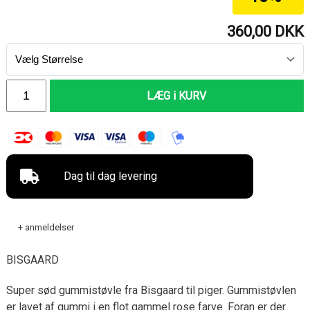
360,00
DKK
LÆG i KURV
Dag til dag levering
+ anmeldelser
BISGAARD
Super sød gummistøvle fra Bisgaard til piger. Gummistøvlen
er lavet af gummi i en flot gammel rose farve. Foran er der