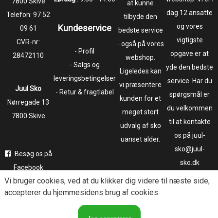
7800 Skive
at kunne
dag 12 ansatte
Telefon:
97 52
tilbyde den
og vores
Kundeservice
09 61
bedste service
vigtigste
CVR-nr:
- også på vores
- Profil
opgave er at
28472110
webshop.
- Salgs og
yde den bedste
Ligeledes kan
leveringsbetingelser
service. Har du
vi præsentere
Juul Sko
- Retur & fragtlabel
spørgsmål er
kunden for et
​​​​​​​Nørregade 13
du velkommen
meget stort
7800 Skive
til at kontakte
udvalg af sko
os på juul-
uanset alder.
sko@juul-
Besøg os på
sko.dk
Facebook
Vi bruger
cookies
, ved at du klikker dig videre til næste side,
Følg os på
accepterer du hjemmesidens brug af cookies
Instagram