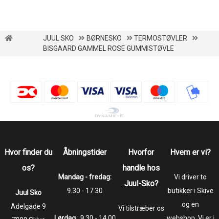
JUUL SKO
BØRNESKO
TERMOSTØVLER
BISGAARD GAMMEL ROSE GUMMISTØVLE
Hvor finder du
Åbningstider
Hvorfor
Hvem er vi?
os?
handle hos
Mandag - fredag:
Vi driver to
Juul-Sko?
9.30 - 17.30
butikker i Skive
Juul Sko
og en
​​​​​​​Adelgade 9
Vi tilstræber os
Lørdag
: 9.30 - 14.00
webshop. Vi er i