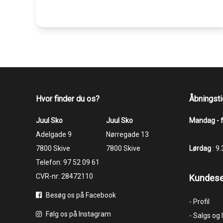
Hvor finder du os?
Åbningsti
Juul Sko
Juul Sko
Mandag - 
​​​​​​​Adelgade 9
​​​​​​​Nørregade 13
7800 Skive
7800 Skive
Lørdag
: 9
Telefon:
97 52 09 61
CVR-nr: 28472110
Kundese
Besøg os på Facebook
- Profil
Følg os på Instagram
- Salgs og