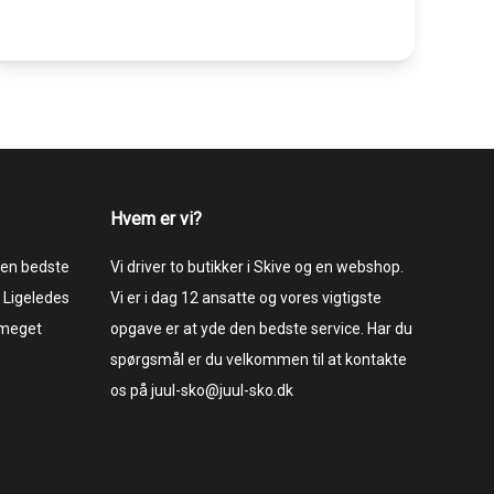
Hvem er vi?
 den bedste
Vi driver to butikker i Skive og en webshop.
 Ligeledes
Vi er i dag 12 ansatte og vores vigtigste
 meget
opgave er at yde den bedste service. Har du
spørgsmål er du velkommen til at kontakte
os på juul-sko@juul-sko.dk