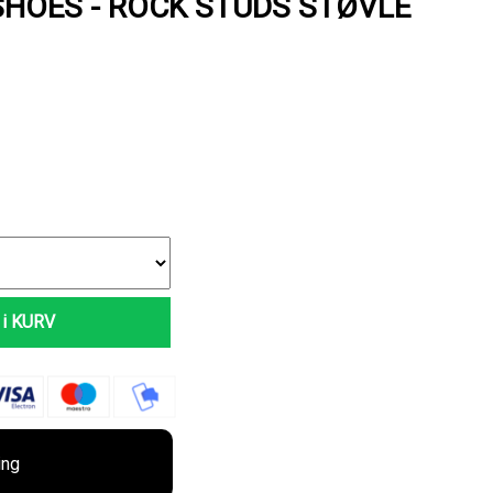
HOES - ROCK STUDS STØVLE
i KURV
ing