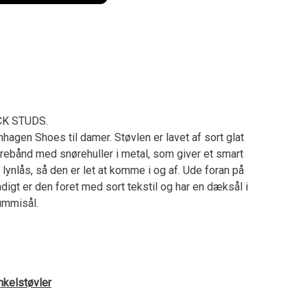
K STUDS.
hagen Shoes til damer. Støvlen er lavet af sort glat
ørebånd med snørehuller i metal, som giver et smart
 lynlås, så den er let at komme i og af. Ude foran på
endigt er den foret med sort tekstil og har en dæksål i
gummisål.
nkelstøvler