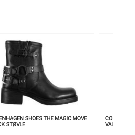
COPENHAGEN SHOES THE MAGIC MOVE
COPENH
BLACK STØVLE
VALENTI