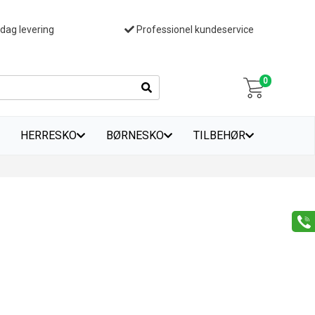
 dag levering
Professionel kundeservice
0
HERRESKO
BØRNESKO
TILBEHØR