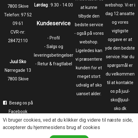
Lørdag
: 9.30 - 14.00
webshop. Vi er i
7800 Skive
at kunne
dag 12 ansatte
Telefon:
97 52
tilbyde den
og vores
Kundeservice
09 61
bedste service
vigtigste
CVR-nr:
- også på vores
- Profil
opgave er at
28472110
webshop.
- Salgs og
yde den bedste
Ligeledes kan
leveringsbetingelser
service. Har du
vi præsentere
Juul Sko
- Retur & fragtlabel
spørgsmål er
kunden for et
​​​​​​​Nørregade 13
du velkommen
meget stort
7800 Skive
til at kontakte
udvalg af sko
os på juul-
uanset alder.
sko@juul-
Besøg os på
sko.dk
Facebook
Vi bruger
cookies
, ved at du klikker dig videre til næste side,
Følg os på
accepterer du hjemmesidens brug af cookies
Instagram