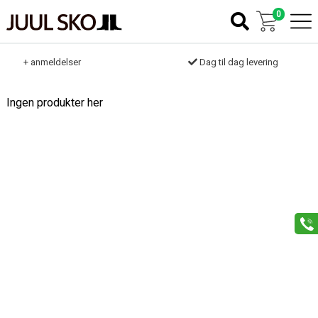
0
k
+ anmeldelser
Dag til dag levering
Ingen produkter her