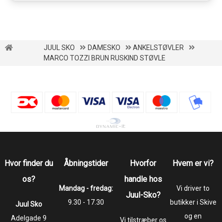
JUUL SKO
DAMESKO
ANKELSTØVLER
MARCO TOZZI BRUN RUSKIND STØVLE
Hvor finder du
Åbningstider
Hvorfor
Hvem er vi?
os?
handle hos
Mandag - fredag:
Vi driver to
Juul-Sko?
9.30 - 17.30
butikker i Skive
Juul Sko
og en
​​​​​​​Adelgade 9
Vi tilstræber os