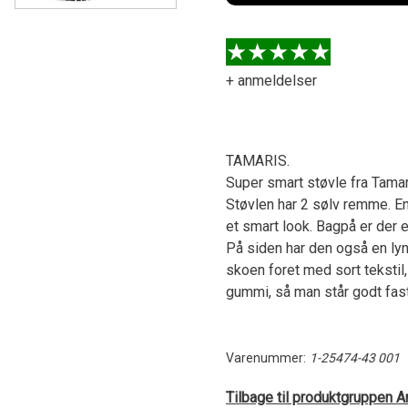
+ anmeldelser
TAMARIS.
Super smart støvle fra Tamari
Støvlen har 2 sølv remme. En
et smart look. Bagpå er der
På siden har den også en lyn
skoen foret med sort tekstil,
gummi, så man står godt fast.
Varenummer:
1-25474-43 001
Tilbage til produktgruppen A