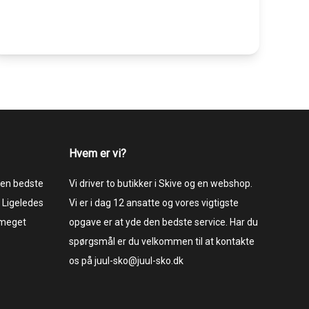
Hvem er vi?
 den bedste
Vi driver to butikker i Skive og en webshop.
 Ligeledes
Vi er i dag 12 ansatte og vores vigtigste
 meget
opgave er at yde den bedste service. Har du
spørgsmål er du velkommen til at kontakte
os på juul-sko@juul-sko.dk