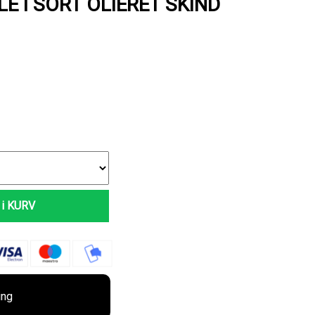
E I SORT OLIERET SKIND
i KURV
ing