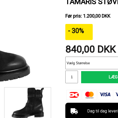
TAMARIS STØVL
Før pris: 1.200,00 DKK
- 30%
840,00
DKK
LÆG 
Dag til dag lever