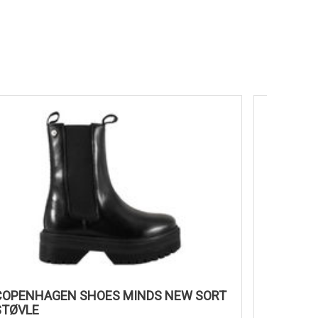
COPENHAGEN SHOES MINDS NEW SORT
DR.MART
STØVLE
GLAT SK