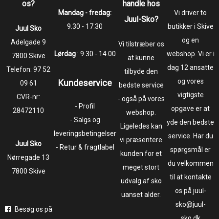
os?
handle hos
Mandag - fredag:
Vi driver to
Juul-Sko?
9.30 - 17.30
butikker i Skive
Juul Sko
og en
​​​​​​​Adelgade 9
Vi tilstræber os
Lørdag
: 9.30 - 14.00
webshop. Vi er i
7800 Skive
at kunne
dag 12 ansatte
Telefon:
97 52
tilbyde den
og vores
Kundeservice
09 61
bedste service
vigtigste
CVR-nr:
- også på vores
- Profil
opgave er at
28472110
webshop.
- Salgs og
yde den bedste
Ligeledes kan
leveringsbetingelser
service. Har du
vi præsentere
Juul Sko
- Retur & fragtlabel
spørgsmål er
kunden for et
​​​​​​​Nørregade 13
du velkommen
meget stort
7800 Skive
til at kontakte
udvalg af sko
os på juul-
uanset alder.
sko@juul-
Besøg os på
sko.dk