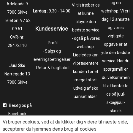
og en
​​​​​​​Adelgade 9
Vi tilstræber os
Lørdag
: 9.30 - 14.00
webshop. Vi er i
7800 Skive
at kunne
dag 12 ansatte
Telefon:
97 52
tilbyde den
og vores
Kundeservice
09 61
bedste service
vigtigste
CVR-nr:
- også på vores
- Profil
opgave er at
28472110
webshop.
- Salgs og
yde den bedste
Ligeledes kan
leveringsbetingelser
service. Har du
vi præsentere
Juul Sko
- Retur & fragtlabel
spørgsmål er
kunden for et
​​​​​​​Nørregade 13
du velkommen
meget stort
7800 Skive
til at kontakte
udvalg af sko
os på juul-
uanset alder.
sko@juul-
Besøg os på
sko.dk
Facebook
Vi bruger
cookies
, ved at du klikker dig videre til næste side,
Følg os på
accepterer du hjemmesidens brug af cookies