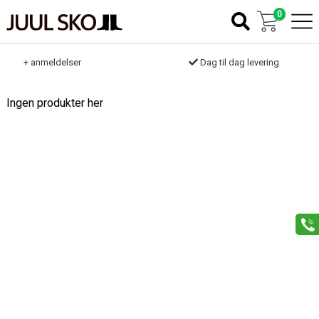
0
k
+ anmeldelser
Dag til dag levering
Ingen produkter her