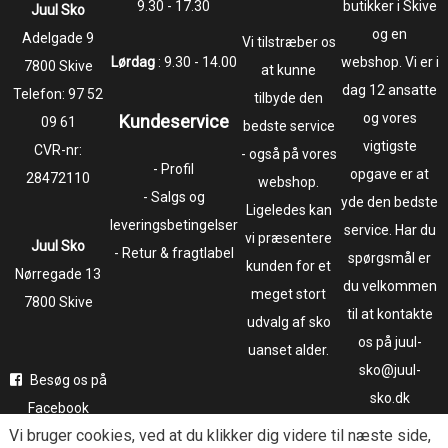
9.30 - 17.30
butikker i Skive
Juul Sko
og en
​​​​​​​Adelgade 9
Vi tilstræber os
Lørdag
: 9.30 - 14.00
webshop. Vi er i
7800 Skive
at kunne
dag 12 ansatte
Telefon:
97 52
tilbyde den
og vores
Kundeservice
09 61
bedste service
vigtigste
CVR-nr:
- også på vores
- Profil
opgave er at
28472110
webshop.
- Salgs og
yde den bedste
Ligeledes kan
leveringsbetingelser
service. Har du
vi præsentere
Juul Sko
- Retur & fragtlabel
spørgsmål er
kunden for et
​​​​​​​Nørregade 13
du velkommen
meget stort
7800 Skive
til at kontakte
udvalg af sko
os på juul-
uanset alder.
sko@juul-
Besøg os på
sko.dk
Facebook
Vi bruger
cookies
, ved at du klikker dig videre til næste side,
Følg os på