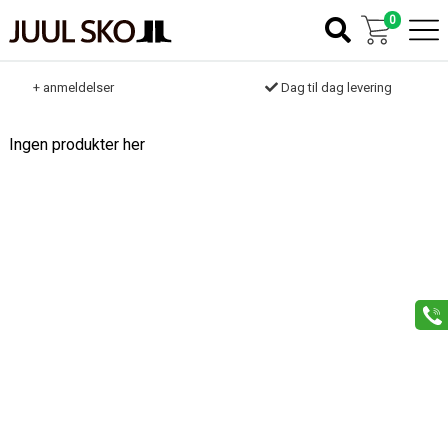
0
k
+ anmeldelser
Dag til dag levering
Ingen produkter her