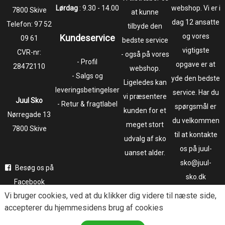
Lørdag
: 9.30 - 14.00
webshop. Vi er i
7800 Skive
at kunne
dag 12 ansatte
Telefon:
97 52
tilbyde den
og vores
Kundeservice
09 61
bedste service
vigtigste
CVR-nr:
- også på vores
- Profil
opgave er at
28472110
webshop.
- Salgs og
yde den bedste
Ligeledes kan
leveringsbetingelser
service. Har du
vi præsentere
Juul Sko
- Retur & fragtlabel
spørgsmål er
kunden for et
​​​​​​​Nørregade 13
du velkommen
meget stort
7800 Skive
til at kontakte
udvalg af sko
os på juul-
uanset alder.
sko@juul-
Besøg os på
sko.dk
Facebook
Vi bruger
cookies
, ved at du klikker dig videre til næste side,
Følg os på
accepterer du hjemmesidens brug af cookies
Instagram