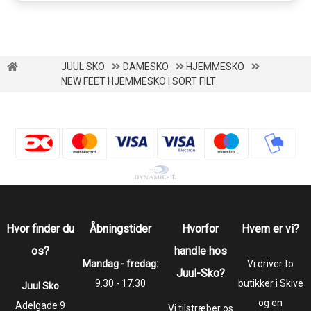
JUUL SKO
DAMESKO
HJEMMESKO
NEW FEET HJEMMESKO I SORT FILT
Hvor finder du
Åbningstider
Hvorfor
Hvem er vi?
os?
handle hos
Mandag - fredag:
Vi driver to
Juul-Sko?
9.30 - 17.30
butikker i Skive
Juul Sko
og en
​​​​​​​Adelgade 9
Vi tilstræber os