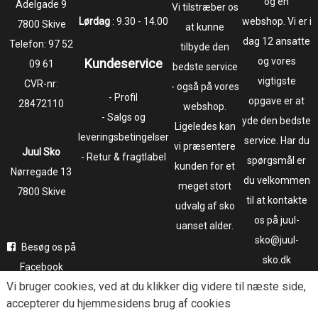
og en
​​​​​​​Adelgade 9
Vi tilstræber os
Lørdag
: 9.30 - 14.00
webshop. Vi er i
7800 Skive
at kunne
dag 12 ansatte
Telefon:
97 52
tilbyde den
og vores
Kundeservice
09 61
bedste service
vigtigste
CVR-nr:
- også på vores
- Profil
opgave er at
28472110
webshop.
- Salgs og
yde den bedste
Ligeledes kan
leveringsbetingelser
service. Har du
vi præsentere
Juul Sko
- Retur & fragtlabel
spørgsmål er
kunden for et
​​​​​​​Nørregade 13
du velkommen
meget stort
7800 Skive
til at kontakte
udvalg af sko
os på juul-
uanset alder.
sko@juul-
Besøg os på
sko.dk
Facebook
Vi bruger
cookies
, ved at du klikker dig videre til næste side,
Følg os på
accepterer du hjemmesidens brug af cookies
Instagram