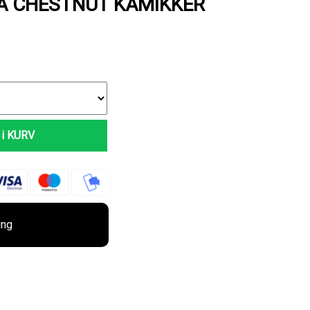
A CHESTNUT KAMIKKER
i KURV
ing