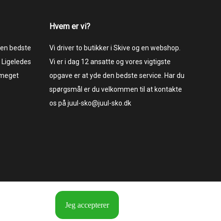
Hvem er vi?
 den bedste
Vi driver to butikker i Skive og en webshop.
 Ligeledes
Vi er i dag 12 ansatte og vores vigtigste
 meget
opgave er at yde den bedste service. Har du
spørgsmål er du velkommen til at kontakte
os på juul-sko@juul-sko.dk
Jeg accepterer