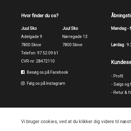
Hvor finder du os?
Åbningsti
Juul Sko
Juul Sko
Mandag - 
​​​​​​​Adelgade 9
​​​​​​​Nørregade 13
7800 Skive
7800 Skive
Lørdag
: 9
Telefon:
97 52 09 61
CVR-nr: 28472110
Kundese
Besøg os på Facebook
- Profil
Følg os på Instagram
- Salgs og
- Retur & f
Vi bruger
cookies
, ved at du klikker dig videre til n