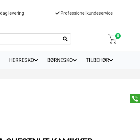
 dag levering
Professionel kundeservice
0
HERRESKO
BØRNESKO
TILBEHØR