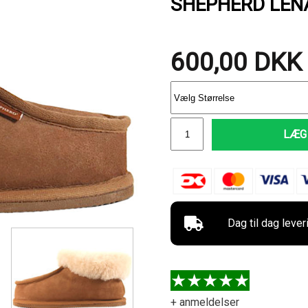
SHEPHERD LEN
600,00
DKK
LÆG 
Dag til dag lever
+ anmeldelser