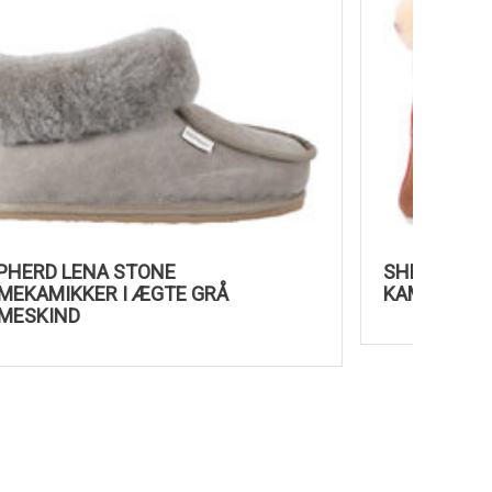
SHEPHERD LENA STONE
SHEPHE
LAMMEKAMIKKER I ÆGTE GRÅ
KAMIKK
LAMMESKIND