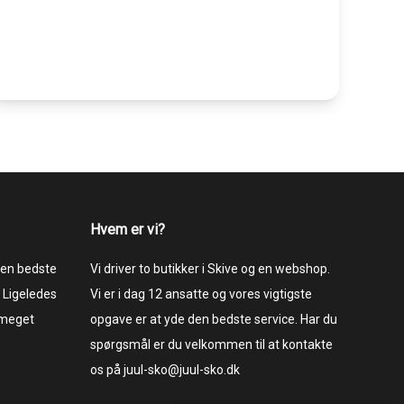
Hvem er vi?
 den bedste
Vi driver to butikker i Skive og en webshop.
 Ligeledes
Vi er i dag 12 ansatte og vores vigtigste
 meget
opgave er at yde den bedste service. Har du
spørgsmål er du velkommen til at kontakte
os på juul-sko@juul-sko.dk