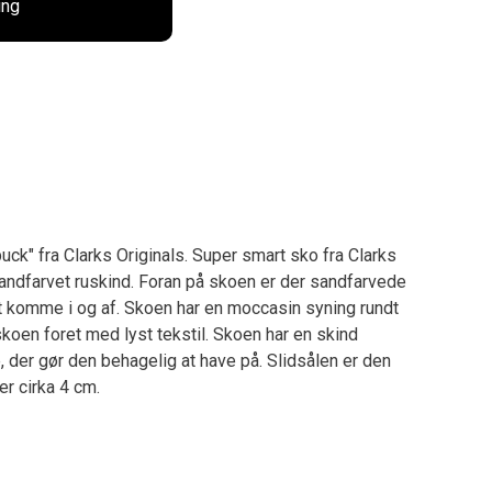
ing
ubuck" fra Clarks Originals. Super smart sko fra Clarks
 sandfarvet ruskind. Foran på skoen er der sandfarvede
t komme i og af. Skoen har en moccasin syning rundt
skoen foret med lyst tekstil. Skoen har en skind
der gør den behagelig at have på. Slidsålen er den
r cirka 4 cm.