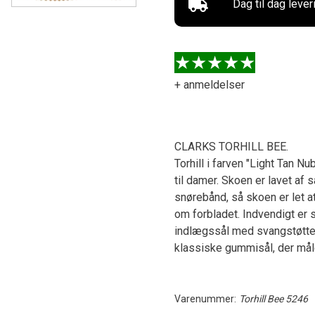
Dag til dag lever
+ anmeldelser
CLARKS TORHILL BEE.
Torhill i farven "Light Tan N
til damer. Skoen er lavet af
snørebånd, så skoen er let a
om forbladet. Indvendigt er 
indlægssål med svangstøtte, 
klassiske gummisål, der måle
Varenummer:
Torhill Bee 5246