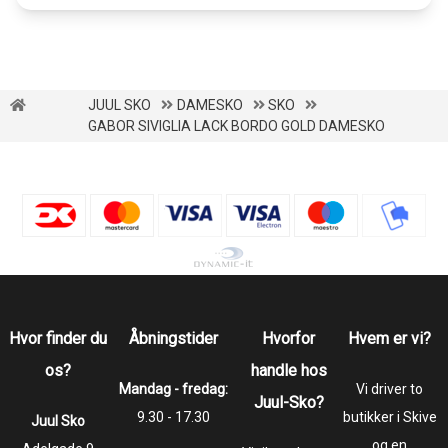
JUUL SKO
DAMESKO
SKO
GABOR SIVIGLIA LACK BORDO GOLD DAMESKO
Hvor finder du
Åbningstider
Hvorfor
Hvem er vi?
os?
handle hos
Mandag - fredag:
Vi driver to
Juul-Sko?
9.30 - 17.30
butikker i Skive
Juul Sko
og en