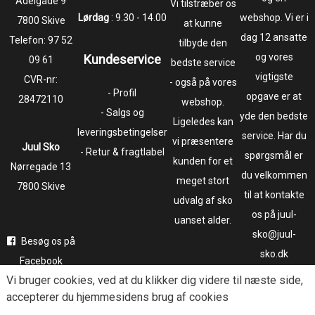
​​​​​​​Adelgade 9
Vi tilstræber os
Lørdag
: 9.30 - 14.00
webshop. Vi er i
7800 Skive
at kunne
dag 12 ansatte
Telefon:
97 52
tilbyde den
og vores
Kundeservice
09 61
bedste service
vigtigste
CVR-nr:
- også på vores
- Profil
opgave er at
28472110
webshop.
- Salgs og
yde den bedste
Ligeledes kan
leveringsbetingelser
service. Har du
vi præsentere
Juul Sko
- Retur & fragtlabel
spørgsmål er
kunden for et
​​​​​​​Nørregade 13
du velkommen
meget stort
7800 Skive
til at kontakte
udvalg af sko
os på juul-
uanset alder.
sko@juul-
Besøg os på
sko.dk
Facebook
Vi bruger
cookies
, ved at du klikker dig videre til næste side,
Følg os på
accepterer du hjemmesidens brug af cookies
Instagram