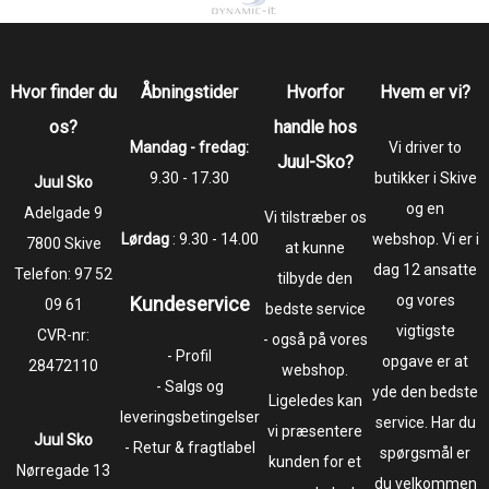
Hvor finder du
Åbningstider
Hvorfor
Hvem er vi?
os?
handle hos
Mandag - fredag:
Vi driver to
Juul-Sko?
9.30 - 17.30
butikker i Skive
Juul Sko
og en
​​​​​​​Adelgade 9
Vi tilstræber os
Lørdag
: 9.30 - 14.00
webshop. Vi er i
7800 Skive
at kunne
dag 12 ansatte
Telefon:
97 52
tilbyde den
og vores
Kundeservice
09 61
bedste service
vigtigste
CVR-nr:
- også på vores
- Profil
opgave er at
28472110
webshop.
- Salgs og
yde den bedste
Ligeledes kan
leveringsbetingelser
service. Har du
vi præsentere
Juul Sko
- Retur & fragtlabel
spørgsmål er
kunden for et
​​​​​​​Nørregade 13
du velkommen