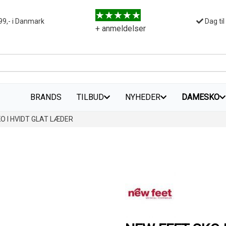
99,- i Danmark
Dag til
+ anmeldelser
BRANDS
TILBUD
NYHEDER
DAMESKO
O I HVIDT GLAT LÆDER