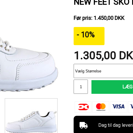
NEW FEET SKO 
Før pris: 1.450,00 DKK
- 10%
1.305,00
DK
LÆG 
Dag til dag lever