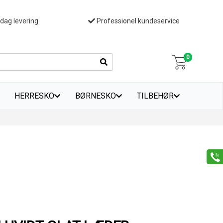
 dag levering
Professionel kundeservice
0
HERRESKO
BØRNESKO
TILBEHØR