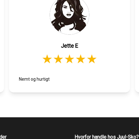
Jette E
Nemt og hurtigt
der
Hvorfor handle hos Juul-Sko?