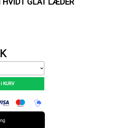
I HVIDT GLAT LÆDER
K
i KURV
ing