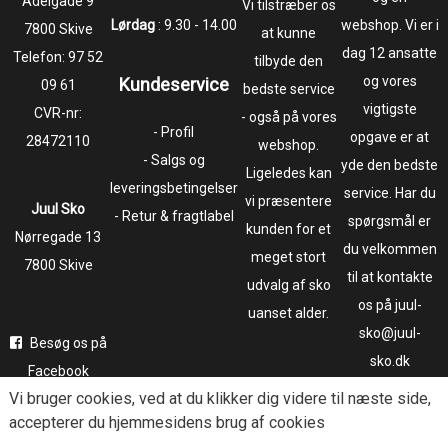
​​​​​​​Adelgade 9
Vi tilstræber os
Lørdag
: 9.30 - 14.00
webshop. Vi er i
7800 Skive
at kunne
dag 12 ansatte
Telefon:
97 52
tilbyde den
og vores
Kundeservice
09 61
bedste service
vigtigste
CVR-nr:
- også på vores
- Profil
opgave er at
28472110
webshop.
- Salgs og
yde den bedste
Ligeledes kan
leveringsbetingelser
service. Har du
vi præsentere
Juul Sko
- Retur & fragtlabel
spørgsmål er
kunden for et
​​​​​​​Nørregade 13
du velkommen
meget stort
7800 Skive
til at kontakte
udvalg af sko
os på juul-
uanset alder.
sko@juul-
Besøg os på
sko.dk
Facebook
Vi bruger
cookies
, ved at du klikker dig videre til næste side,
Følg os på
accepterer du hjemmesidens brug af cookies
Instagram