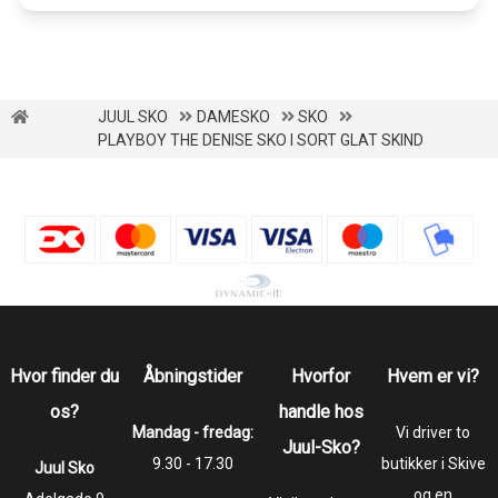
JUUL SKO
DAMESKO
SKO
PLAYBOY THE DENISE SKO I SORT GLAT SKIND
Hvor finder du
Åbningstider
Hvorfor
Hvem er vi?
os?
handle hos
Mandag - fredag:
Vi driver to
Juul-Sko?
9.30 - 17.30
butikker i Skive
Juul Sko
og en