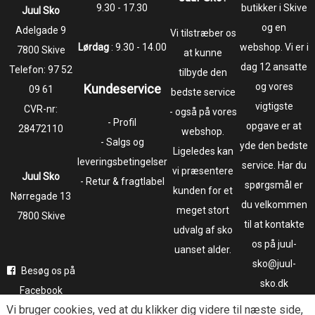
9.30 - 17.30
butikker i Skive
Juul Sko
og en
​​​​​​​Adelgade 9
Vi tilstræber os
Lørdag
: 9.30 - 14.00
webshop. Vi er i
7800 Skive
at kunne
dag 12 ansatte
Telefon:
97 52
tilbyde den
og vores
Kundeservice
09 61
bedste service
vigtigste
CVR-nr:
- også på vores
- Profil
opgave er at
28472110
webshop.
- Salgs og
yde den bedste
Ligeledes kan
leveringsbetingelser
service. Har du
vi præsentere
Juul Sko
- Retur & fragtlabel
spørgsmål er
kunden for et
​​​​​​​Nørregade 13
du velkommen
meget stort
7800 Skive
til at kontakte
udvalg af sko
os på juul-
uanset alder.
sko@juul-
Besøg os på
sko.dk
Facebook
Vi bruger
cookies
, ved at du klikker dig videre til næste side,