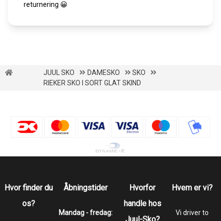
returnering 😀
JUUL SKO
DAMESKO
SKO
RIEKER SKO I SORT GLAT SKIND
Hvor finder du
Åbningstider
Hvorfor
Hvem er vi?
os?
handle hos
Mandag - fredag:
Vi driver to
Juul-Sko?