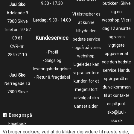
9.30 - 17.30
butikker i Skive
Juul Sko
og en
​​​​​​​Adelgade 9
Vi tilstræber os
Lørdag
: 9.30 - 14.00
webshop. Vi er i
7800 Skive
at kunne
dag 12 ansatte
Telefon:
97 52
tilbyde den
og vores
Kundeservice
09 61
bedste service
vigtigste
CVR-nr:
- også på vores
- Profil
opgave er at
28472110
webshop.
- Salgs og
yde den bedste
Ligeledes kan
leveringsbetingelser
service. Har du
vi præsentere
Juul Sko
- Retur & fragtlabel
spørgsmål er
kunden for et
​​​​​​​Nørregade 13
du velkommen
meget stort
7800 Skive
til at kontakte
udvalg af sko
os på juul-
uanset alder.
sko@juul-
Besøg os på
sko.dk
Facebook
Vi bruger
cookies
, ved at du klikker dig videre til næste side,