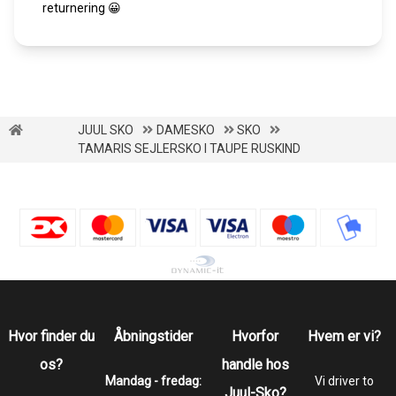
returnering 😀
JUUL SKO
DAMESKO
SKO
TAMARIS SEJLERSKO I TAUPE RUSKIND
Hvor finder du
Åbningstider
Hvorfor
Hvem er vi?
os?
handle hos
Mandag - fredag:
Vi driver to
Juul-Sko?