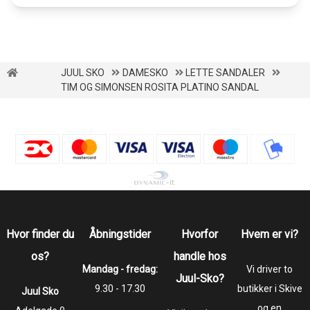
JUUL SKO
DAMESKO
LETTE SANDALER
TIM OG SIMONSEN ROSITA PLATINO SANDAL
Hvor finder du
Åbningstider
Hvorfor
Hvem er vi?
os?
handle hos
Mandag - fredag:
Vi driver to
Juul-Sko?
9.30 - 17.30
butikker i Skive
Juul Sko
og en