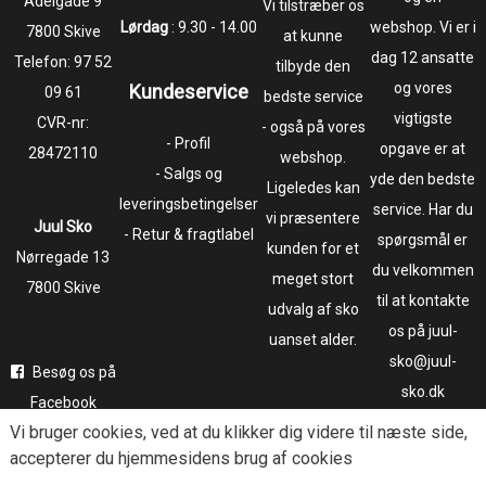
​​​​​​​Adelgade 9
Vi tilstræber os
Lørdag
: 9.30 - 14.00
webshop. Vi er i
7800 Skive
at kunne
dag 12 ansatte
Telefon:
97 52
tilbyde den
og vores
Kundeservice
09 61
bedste service
vigtigste
CVR-nr:
- også på vores
- Profil
opgave er at
28472110
webshop.
- Salgs og
yde den bedste
Ligeledes kan
leveringsbetingelser
service. Har du
vi præsentere
Juul Sko
- Retur & fragtlabel
spørgsmål er
kunden for et
​​​​​​​Nørregade 13
du velkommen
meget stort
7800 Skive
til at kontakte
udvalg af sko
os på juul-
uanset alder.
sko@juul-
Besøg os på
sko.dk
Facebook
Vi bruger
cookies
, ved at du klikker dig videre til næste side,
Følg os på
accepterer du hjemmesidens brug af cookies
Instagram