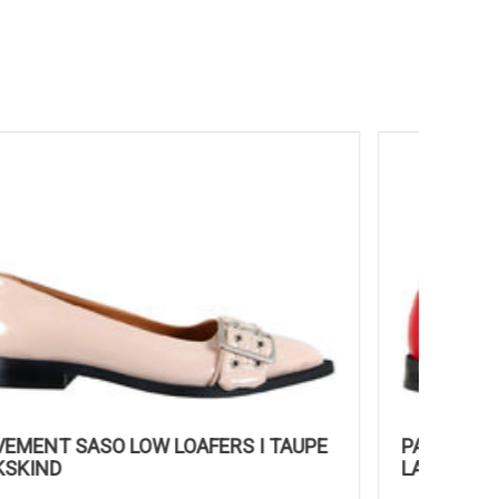
PAVEMENT SASO LOW LOAFERS I TAUPE
PAVEMEN
LAKSKIND
LAKSKI