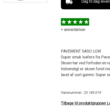
Dag til dag lever
+ anmeldelser
PAVEMENT SASO LOW.
Super smuk loafers fra Pavem
Skoen har ved forfoden en r
Indvendigt er skoen foret me
lavet af sort gummi. Super sm
Varenummer:
23.185 019
Tilbage til produktgruppen L