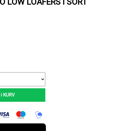
O LOW LOAFERS I SORT
i KURV