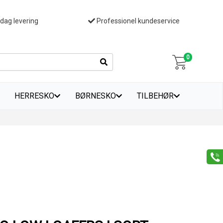
 dag levering
Professionel kundeservice
0
HERRESKO
BØRNESKO
TILBEHØR