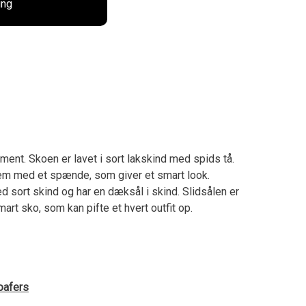
ing
ent. Skoen er lavet i sort lakskind med spids tå.
em med et spænde, som giver et smart look.
d sort skind og har en dæksål i skind. Slidsålen er
art sko, som kan pifte et hvert outfit op.
oafers