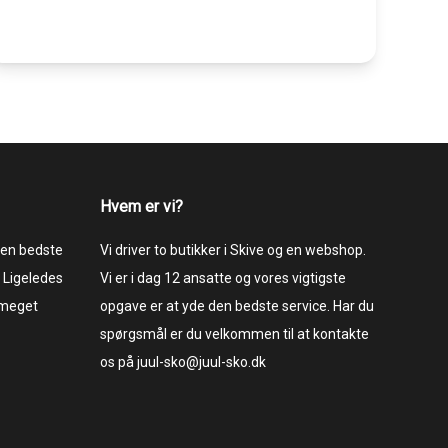
Hvem er vi?
 den bedste
Vi driver to butikker i Skive og en webshop.
 Ligeledes
Vi er i dag 12 ansatte og vores vigtigste
 meget
opgave er at yde den bedste service. Har du
spørgsmål er du velkommen til at kontakte
os på juul-sko@juul-sko.dk