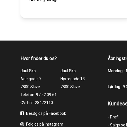
Hvor finder du os?
Åbningsti
Juul Sko
Juul Sko
Mandag - 
​​​​​​​Adelgade 9
​​​​​​​Nørregade 13
7800 Skive
7800 Skive
Lørdag
: 9
Telefon:
97 52 09 61
CVR-nr: 28472110
Kundese
Besøg os på Facebook
- Profil
Følg os på Instagram
- Salgs og