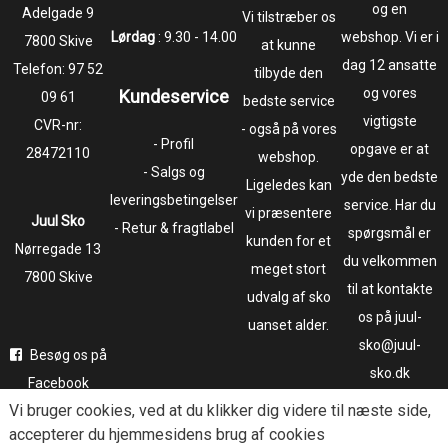
og en
​​​​​​​Adelgade 9
Vi tilstræber os
Lørdag
: 9.30 - 14.00
webshop. Vi er i
7800 Skive
at kunne
dag 12 ansatte
Telefon:
97 52
tilbyde den
og vores
Kundeservice
09 61
bedste service
vigtigste
CVR-nr:
- også på vores
- Profil
opgave er at
28472110
webshop.
- Salgs og
yde den bedste
Ligeledes kan
leveringsbetingelser
service. Har du
vi præsentere
Juul Sko
- Retur & fragtlabel
spørgsmål er
kunden for et
​​​​​​​Nørregade 13
du velkommen
meget stort
7800 Skive
til at kontakte
udvalg af sko
os på juul-
uanset alder.
sko@juul-
Besøg os på
sko.dk
Facebook
Vi bruger
cookies
, ved at du klikker dig videre til næste side,
Følg os på
accepterer du hjemmesidens brug af cookies