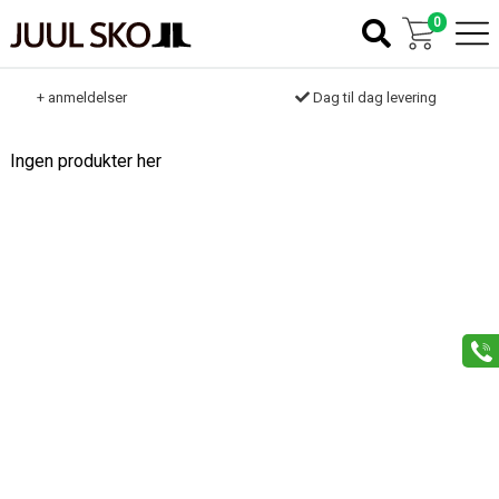
0
k
+ anmeldelser
Dag til dag levering
Ingen produkter her