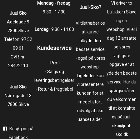
Mandag - fredag:
Vi driver to
Juul-Sko?
9.30 - 17.30
butikker i Skive
Juul Sko
og en
​​​​​​​Adelgade 9
Vi tilstræber os
Lørdag
: 9.30 - 14.00
webshop. Vi er i
7800 Skive
at kunne
dag 12 ansatte
Telefon:
97 52
tilbyde den
og vores
Kundeservice
09 61
bedste service
vigtigste
CVR-nr:
- også på vores
- Profil
opgave er at
28472110
webshop.
- Salgs og
yde den bedste
Ligeledes kan
leveringsbetingelser
service. Har du
vi præsentere
Juul Sko
- Retur & fragtlabel
spørgsmål er
kunden for et
​​​​​​​Nørregade 13
du velkommen
meget stort
7800 Skive
til at kontakte
udvalg af sko
os på juul-
uanset alder.
sko@juul-
Besøg os på
sko.dk
Facebook