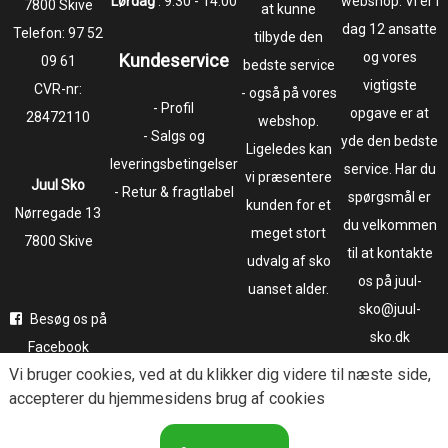
Lørdag
: 9.30 - 14.00
webshop. Vi er i
7800 Skive
at kunne
dag 12 ansatte
Telefon:
97 52
tilbyde den
og vores
Kundeservice
09 61
bedste service
vigtigste
CVR-nr:
- også på vores
- Profil
opgave er at
28472110
webshop.
- Salgs og
yde den bedste
Ligeledes kan
leveringsbetingelser
service. Har du
vi præsentere
Juul Sko
- Retur & fragtlabel
spørgsmål er
kunden for et
​​​​​​​Nørregade 13
du velkommen
meget stort
7800 Skive
til at kontakte
udvalg af sko
os på juul-
uanset alder.
sko@juul-
Besøg os på
sko.dk
Facebook
Vi bruger
cookies
, ved at du klikker dig videre til næste side,
Følg os på
accepterer du hjemmesidens brug af cookies
Instagram