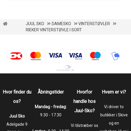
JUUL SKO
DAMESKO
VINTERSTØVLER
RIEKER VINTERSTØVLE I SORT
Hvor finder du
Åbningstider
Hvorfor
Hvem er vi?
os?
handle hos
Mandag - fredag:
Vi driver to
Juul-Sko?
9.30 - 17.30
butikker i Skive
Juul Sko
og en
​​​​​​​Adelgade 9
Vi tilstræber os