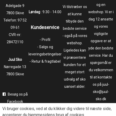
og en
​​​​​​​Adelgade 9
Vi tilstræber os
Lørdag
: 9.30 - 14.00
webshop. Vi er i
7800 Skive
at kunne
dag 12 ansatte
Telefon:
97 52
tilbyde den
og vores
Kundeservice
09 61
bedste service
vigtigste
CVR-nr:
- også på vores
- Profil
opgave er at
28472110
webshop.
- Salgs og
yde den bedste
Ligeledes kan
leveringsbetingelser
service. Har du
vi præsentere
Juul Sko
- Retur & fragtlabel
spørgsmål er
kunden for et
​​​​​​​Nørregade 13
du velkommen
meget stort
7800 Skive
til at kontakte
udvalg af sko
os på juul-
uanset alder.
sko@juul-
Besøg os på
sko.dk
Facebook
Vi bruger
cookies
, ved at du klikker dig videre til næste side,
Følg os på
accepterer du hjemmesidens brug af cookies