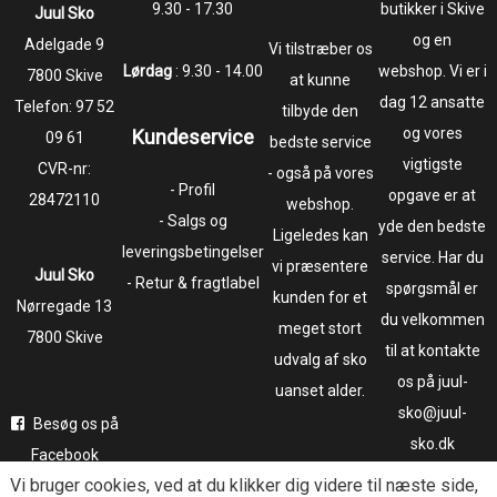
9.30 - 17.30
butikker i Skive
Juul Sko
og en
​​​​​​​Adelgade 9
Vi tilstræber os
Lørdag
: 9.30 - 14.00
webshop. Vi er i
7800 Skive
at kunne
dag 12 ansatte
Telefon:
97 52
tilbyde den
og vores
Kundeservice
09 61
bedste service
vigtigste
CVR-nr:
- også på vores
- Profil
opgave er at
28472110
webshop.
- Salgs og
yde den bedste
Ligeledes kan
leveringsbetingelser
service. Har du
vi præsentere
Juul Sko
- Retur & fragtlabel
spørgsmål er
kunden for et
​​​​​​​Nørregade 13
du velkommen
meget stort
7800 Skive
til at kontakte
udvalg af sko
os på juul-
uanset alder.
sko@juul-
Besøg os på
sko.dk
Facebook
Vi bruger
cookies
, ved at du klikker dig videre til næste side,
Følg os på