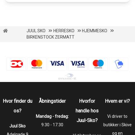
JUUL SKO
HERRESKO
HJEMMESKO
BIRKENSTOCK ZERMATT
Hvor finder du
Åbningstider
Hvorfor
Hvem er vi?
os?
handle hos
Mandag - fredag:
Vi driver to
Juul-Sko?
9.30 - 17.30
butikker i Skive
Juul Sko
og en
​​​​​​​Adelgade 9