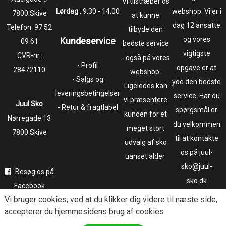
Vi tilstræber os
Lørdag
: 9.30 - 14.00
webshop. Vi er i
7800 Skive
at kunne
dag 12 ansatte
Telefon:
97 52
tilbyde den
og vores
Kundeservice
09 61
bedste service
vigtigste
CVR-nr:
- også på vores
- Profil
opgave er at
28472110
webshop.
- Salgs og
yde den bedste
Ligeledes kan
leveringsbetingelser
service. Har du
vi præsentere
Juul Sko
- Retur & fragtlabel
spørgsmål er
kunden for et
​​​​​​​Nørregade 13
du velkommen
meget stort
7800 Skive
til at kontakte
udvalg af sko
os på juul-
uanset alder.
sko@juul-
Besøg os på
sko.dk
Facebook
Vi bruger
cookies
, ved at du klikker dig videre til næste side,
Følg os på
accepterer du hjemmesidens brug af cookies
Instagram