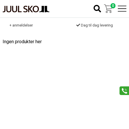
0
k
+ anmeldelser
Dag til dag levering
Ingen produkter her