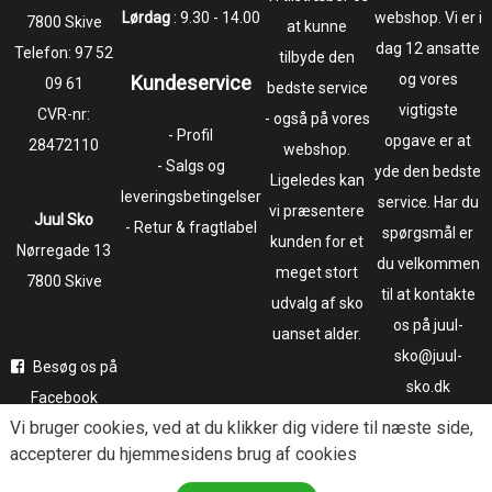
Lørdag
: 9.30 - 14.00
webshop. Vi er i
7800 Skive
at kunne
dag 12 ansatte
Telefon:
97 52
tilbyde den
og vores
Kundeservice
09 61
bedste service
vigtigste
CVR-nr:
- også på vores
- Profil
opgave er at
28472110
webshop.
- Salgs og
yde den bedste
Ligeledes kan
leveringsbetingelser
service. Har du
vi præsentere
Juul Sko
- Retur & fragtlabel
spørgsmål er
kunden for et
​​​​​​​Nørregade 13
du velkommen
meget stort
7800 Skive
til at kontakte
udvalg af sko
os på juul-
uanset alder.
sko@juul-
Besøg os på
sko.dk
Facebook
Vi bruger
cookies
, ved at du klikker dig videre til næste side,
Følg os på
accepterer du hjemmesidens brug af cookies
Instagram