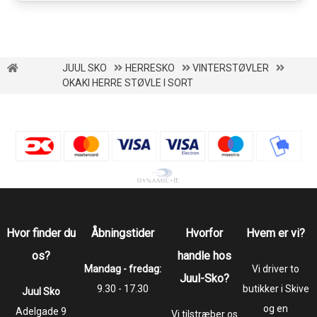
JUUL SKO
HERRESKO
VINTERSTØVLER
OKAKI HERRE STØVLE I SORT
Hvor finder du
Åbningstider
Hvorfor
Hvem er vi?
os?
handle hos
Mandag - fredag:
Vi driver to
Juul-Sko?
9.30 - 17.30
butikker i Skive
Juul Sko
og en
​​​​​​​Adelgade 9
Vi tilstræber os