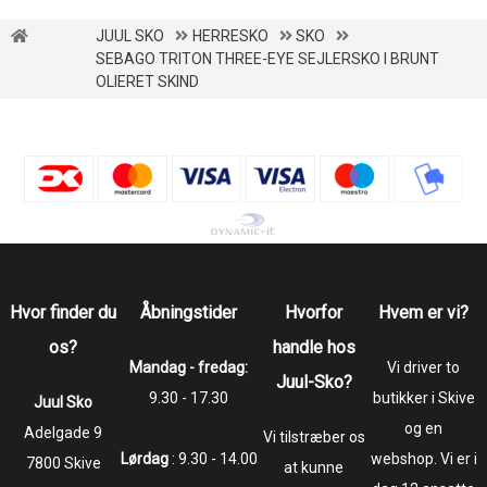
JUUL SKO
HERRESKO
SKO
SEBAGO TRITON THREE-EYE SEJLERSKO I BRUNT
OLIERET SKIND
Hvor finder du
Åbningstider
Hvorfor
Hvem er vi?
os?
handle hos
Mandag - fredag:
Vi driver to
Juul-Sko?
9.30 - 17.30
butikker i Skive
Juul Sko
og en
​​​​​​​Adelgade 9
Vi tilstræber os
Lørdag
: 9.30 - 14.00
webshop. Vi er i
7800 Skive
at kunne