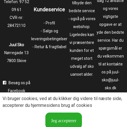
dag 12 ansatte
Telefon:
97 52
tilbyde den
og vores
Kundeservice
09 61
bedste service
vigtigste
CVR-nr:
- også på vores
- Profil
opgave er at
28472110
webshop.
- Salgs og
yde den bedste
Ligeledes kan
leveringsbetingelser
service. Har du
vi præsentere
Juul Sko
- Retur & fragtlabel
spørgsmål er
kunden for et
​​​​​​​Nørregade 13
du velkommen
meget stort
7800 Skive
til at kontakte
udvalg af sko
os på juul-
uanset alder.
sko@juul-
Besøg os på
sko.dk
Facebook
Vi bruger
cookies
, ved at du klikker dig videre til næste side,
Følg os på
accepterer du hjemmesidens brug af cookies
Instagram
Jeg accepterer