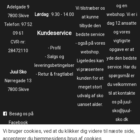
og en
​​​​​​​Adelgade 9
Vi tilstræber os
Lørdag
: 9.30 - 14.00
webshop. Vi er i
7800 Skive
at kunne
dag 12 ansatte
Telefon:
97 52
tilbyde den
og vores
Kundeservice
09 61
bedste service
vigtigste
CVR-nr:
- også på vores
- Profil
opgave er at
28472110
webshop.
- Salgs og
yde den bedste
Ligeledes kan
leveringsbetingelser
service. Har du
vi præsentere
Juul Sko
- Retur & fragtlabel
spørgsmål er
kunden for et
​​​​​​​Nørregade 13
du velkommen
meget stort
7800 Skive
til at kontakte
udvalg af sko
os på juul-
uanset alder.
sko@juul-
Besøg os på
sko.dk
Facebook
Vi bruger
cookies
, ved at du klikker dig videre til næste side,
Følg os på
accepterer du hjemmesidens brug af cookies